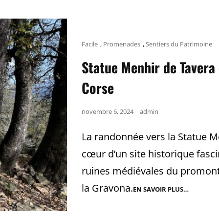
Cat
Facile
,
Promenades
,
Sentiers du Patrimoine
Links
Statue Menhir de Tavera 
Corse
Posted
novembre 6, 2024
admin
on
La randonnée vers la Statue M
cœur d’un site historique fasc
ruines médiévales du promontoi
la Gravona.
EN SAVOIR PLUS…
STATUE
MENHIR
DE
TAVERA