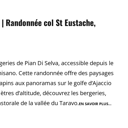
VIZZAVONA,
CORSE
DU
SUD
) | Randonnée col St Eustache,
eries de Pian Di Selva, accessible depuis le
chisano. Cette randonnée offre des paysages
sapins aux panoramas sur le golfe d’Ajaccio
ètres d’altitude, découvrez les bergeries,
torale de la vallée du Taravo.
EN SAVOIR PLUS…
PIAN
DI
SELVA
(BERGERI
|