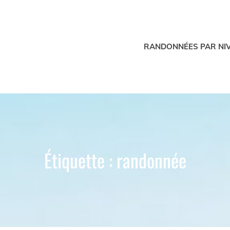
RANDONNÉES PAR NI
nnées De Corse | The Best Hikes In Corsica
CORSICA
Étiquette :
randonnée