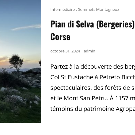
Cat
Intermédiaire
,
Sommets Montagneux
Links
Pian di Selva (Bergeries
Corse
Posted
octobre 31, 2024
admin
on
Partez à la découverte des berg
Col St Eustache à Petreto Bic
spectaculaires, des forêts de 
et le Mont San Petru. À 1157 m
témoins du patrimoine Agropas