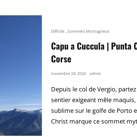
Cat
Difficile
,
Sommets Montagneux
Links
Capu a Cuccula | Punta 
Corse
Posted
novembre 24, 2024
admin
on
Depuis le col de Vergio, partez
sentier exigeant mêle maquis, 
sublime sur le golfe de Porto et
Christ marque ce sommet myt