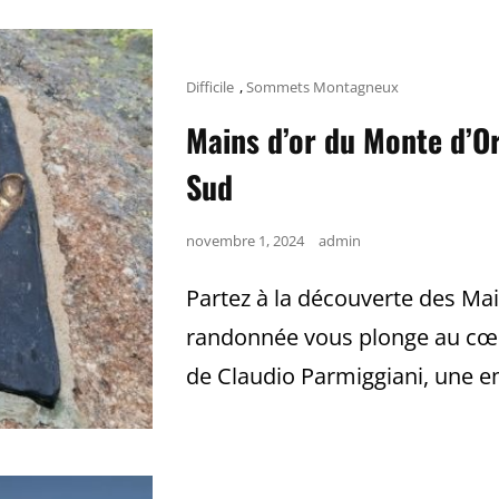
–
I
CASTEDD
|
RANDON
Cat
Difficile
,
Sommets Montagneux
TAVERA,
Links
CORSE
Mains d’or du Monte d’O
Sud
Posted
novembre 1, 2024
admin
on
Partez à la découverte des Ma
randonnée vous plonge au cœur
de Claudio Parmiggiani, une e