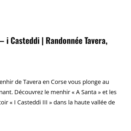
|
PUNTA
CUCCULA
|
RANDONNÉE
COL
DE
VERGIO,
– i Casteddi | Randonnée Tavera,
CORSE
enhir de Tavera en Corse vous plonge au
inant. Découvrez le menhir « A Santa » et les
r « I Casteddi III » dans la haute vallée de