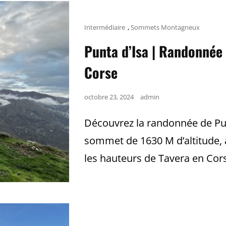
Cat
Intermédiaire
,
Sommets Montagneux
Links
Punta d’Isa | Randonnée 
Corse
Posted
octobre 23, 2024
admin
on
Découvrez la randonnée de Punt
sommet de 1630 M d’altitude, a
les hauteurs de Tavera en Cor