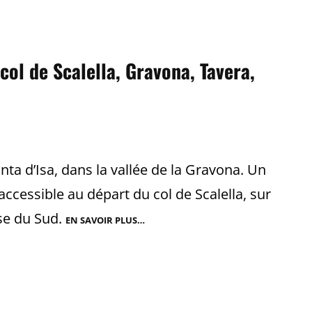
RANDON
COL
ST
EUSTACH
CORSE
col de Scalella, Gravona, Tavera,
a d’Isa, dans la vallée de la Gravona. Un
ccessible au départ du col de Scalella, sur
se du Sud.
EN SAVOIR PLUS…
PUNTA
D’ISA
|
RANDONNÉE
COL
DE
SCALELLA,
GRAVONA,