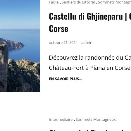
Cat
Facile
,
Sentiers du Littoral
,
Sommets Montag
Links
Castellu di Ghjineparu |
Corse
Posted
octobre 21, 2024
admin
on
Découvrez la randonnée du Ca
Château-Fort à Piana en Corse!
EN SAVOIR PLUS…
CASTELLU
DI
GHJINEPARU
|
CHÂTEAU-
FORT
|
RANDONNÉE
PIANA,
Cat
Intermédiaire
,
Sommets Montagneux
CORSE
Links