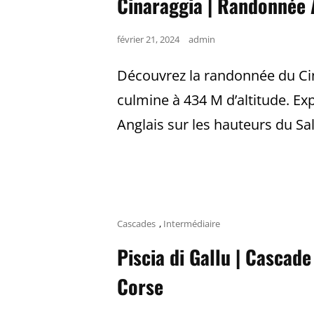
Cinaraggia | Randonnée A
Posted
février 21, 2024
admin
on
Découvrez la randonnée du Cin
culmine à 434 M d’altitude. Exp
Anglais sur les hauteurs du Sa
Cat
Cascades
,
Intermédiaire
Links
Piscia di Gallu | Cascad
Corse