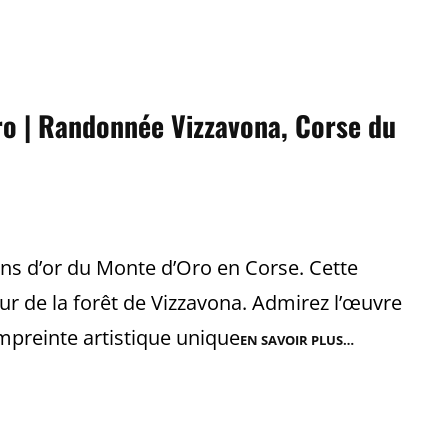
I
NÉE
ro | Randonnée Vizzavona, Corse du
ins d’or du Monte d’Oro en Corse. Cette
 de la forêt de Vizzavona. Admirez l’œuvre
mpreinte artistique unique
EN SAVOIR PLUS…
MAINS
D’OR
DU
MONTE
D’ORO
|
RANDONNÉE