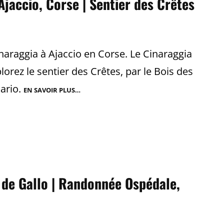
jaccio, Corse | Sentier des Crêtes
araggia à Ajaccio en Corse. Le Cinaraggia
lorez le sentier des Crêtes, par le Bois des
lario.
EN SAVOIR PLUS…
CINARAGGIA
|
RANDONNÉE
AJACCIO,
CORSE
|
SENTIER
DES
CRÊTES
e de Gallo | Randonnée Ospédale,