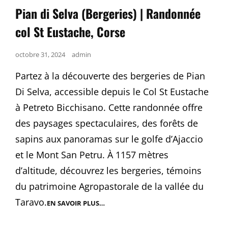
Links
Pian di Selva (Bergeries) | Randonnée
col St Eustache, Corse
Posted
octobre 31, 2024
admin
on
Partez à la découverte des bergeries de Pian
Di Selva, accessible depuis le Col St Eustache
à Petreto Bicchisano. Cette randonnée offre
des paysages spectaculaires, des forêts de
sapins aux panoramas sur le golfe d’Ajaccio
et le Mont San Petru. À 1157 mètres
d’altitude, découvrez les bergeries, témoins
du patrimoine Agropastorale de la vallée du
Taravo.
EN SAVOIR PLUS…
PIAN
DI
SELVA