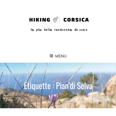
MENU
Étiquette :
Pian’di Selva