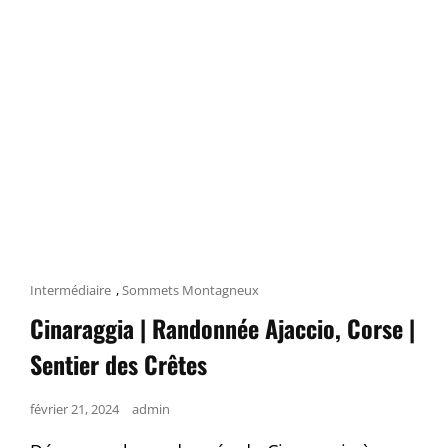
Cat
Intermédiaire
,
Sommets Montagneux
Links
Cinaraggia | Randonnée Ajaccio, Corse |
Sentier des Crêtes
Posted
février 21, 2024
admin
on