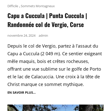
Cat
Difficile
,
Sommets Montagneux
Links
Capu a Cuccula | Punta Cuccula |
Randonnée col de Vergio, Corse
Posted
novembre 24, 2024
admin
on
Depuis le col de Vergio, partez à l’assaut du
Capu a Cuccula (2 049 m). Ce sentier exigeant
mêle maquis, bois et crêtes rocheuses,
offrant une vue sublime sur le golfe de Porto
et le lac de Calacuccia. Une croix à la tête de
Christ marque ce sommet mythique.
EN SAVOIR PLUS…
CAPU
A
CUCCULA
|
PUNTA