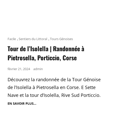
Cat
Facile
,
Sentiers du Littoral
,
Tours Génoises
Links
Tour de l’Isolella | Randonnée à
Pietrosella, Porticcio, Corse
Posted
février 21, 2024
admin
on
Découvrez la randonnée de la Tour Génoise
de l’Isolella à Pietrosella en Corse. E Sette
Nave et la tour d’Isolella, Rive Sud Porticcio.
EN SAVOIR PLUS…
TOUR
DE
L’ISOLELLA