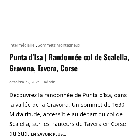
Cat
Intermédiaire
,
Sommets Montagneux
Links
Punta d’Isa | Randonnée col de Scalella,
Gravona, Tavera, Corse
Posted
octobre 23, 2024
admin
on
Découvrez la randonnée de Punta d’Isa, dans
la vallée de la Gravona. Un sommet de 1630
M d’altitude, accessible au départ du col de
Scalella, sur les hauteurs de Tavera en Corse
du Sud.
EN SAVOIR PLUS…
PUNTA