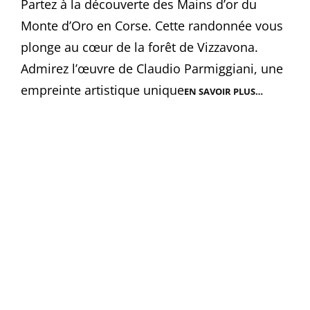
Partez à la découverte des Mains d’or du
Monte d’Oro en Corse. Cette randonnée vous
plonge au cœur de la forêt de Vizzavona.
Admirez l’œuvre de Claudio Parmiggiani, une
empreinte artistique unique
EN SAVOIR PLUS…
MAINS
D’OR
DU
MONTE
D’ORO
|
RANDONN
VIZZAVON
CORSE
DU
SUD