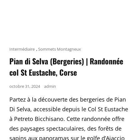
Cat
Intermédiaire
,
Sommets Montagneux
Links
Pian di Selva (Bergeries) | Randonnée
col St Eustache, Corse
Posted
octobre 31, 2024
admin
on
Partez à la découverte des bergeries de Pian
Di Selva, accessible depuis le Col St Eustache
à Petreto Bicchisano. Cette randonnée offre
des paysages spectaculaires, des forêts de
sapins aux panoramas sur le golfe d’Ajaccio