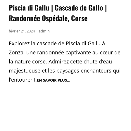
Links
Piscia di Gallu | Cascade de Gallo |
Randonnée Ospédale, Corse
Posted
février 21, 2024
admin
on
Explorez la cascade de Piscia di Gallu à
Zonza, une randonnée captivante au cœur de
la nature corse. Admirez cette chute d’eau
majestueuse et les paysages enchanteurs qui
l’entourent.
EN SAVOIR PLUS…
PISCIA
DI
GALLU
|
CASCADE
DE
GALLO
|
RANDONNÉE
OSPÉDALE,
CORSE