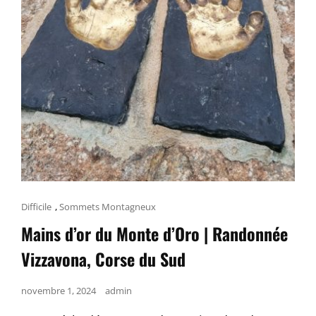
Cat
Difficile
,
Sommets Montagneux
Links
Mains d’or du Monte d’Oro | Randonnée
Vizzavona, Corse du Sud
Posted
novembre 1, 2024
admin
on