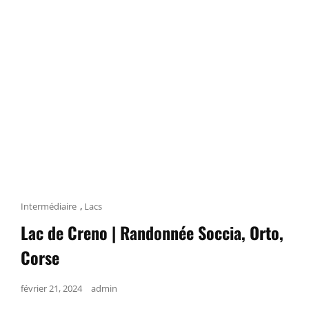
Cat
Intermédiaire
,
Lacs
Links
Lac de Creno | Randonnée Soccia, Orto,
Corse
Posted
février 21, 2024
admin
on