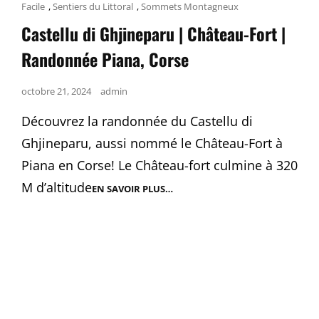
Cat
Facile
,
Sentiers du Littoral
,
Sommets Montagneux
Links
Castellu di Ghjineparu | Château-Fort |
Randonnée Piana, Corse
Posted
octobre 21, 2024
admin
on
Découvrez la randonnée du Castellu di
Ghjineparu, aussi nommé le Château-Fort à
Piana en Corse! Le Château-fort culmine à 320
M d’altitude
EN SAVOIR PLUS…
CASTELLU
DI
GHJINEPARU
|
CHÂTEAU-
FORT
|
RANDONNÉE
PIANA,
CORSE