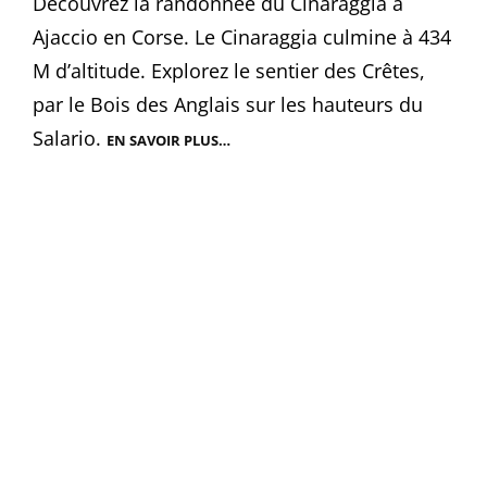
Découvrez la randonnée du Cinaraggia à
Ajaccio en Corse. Le Cinaraggia culmine à 434
M d’altitude. Explorez le sentier des Crêtes,
par le Bois des Anglais sur les hauteurs du
Salario.
EN SAVOIR PLUS…
CINARAGGIA
|
RANDONNÉE
AJACCIO,
CORSE
|
SENTIER
DES
CRÊTES