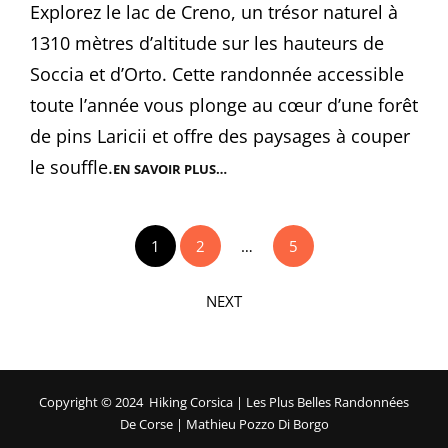
Explorez le lac de Creno, un trésor naturel à
1310 mètres d’altitude sur les hauteurs de
Soccia et d’Orto. Cette randonnée accessible
toute l’année vous plonge au cœur d’une forêt
de pins Laricii et offre des paysages à couper
le souffle.
EN SAVOIR PLUS…
LAC
DE
CRENO
|
<span
RANDONNÉE
1
2
…
5
class="nav-
SOCCIA,
ORTO,
subtitle
CORSE
screen-
NEXT
reader-
text">Page
</span>
Copyright © 2024
Hiking Corsica
| Les Plus Belles Randonnées
De Corse | Mathieu Pozzo Di Borgo