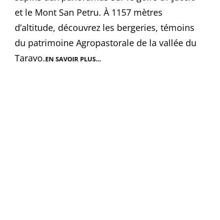
et le Mont San Petru. À 1157 mètres
d’altitude, découvrez les bergeries, témoins
du patrimoine Agropastorale de la vallée du
Taravo.
EN SAVOIR PLUS…
PIAN
DI
SELVA
(BERGERIES)
|
RANDONNÉE
COL
ST
EUSTACHE,
CORSE